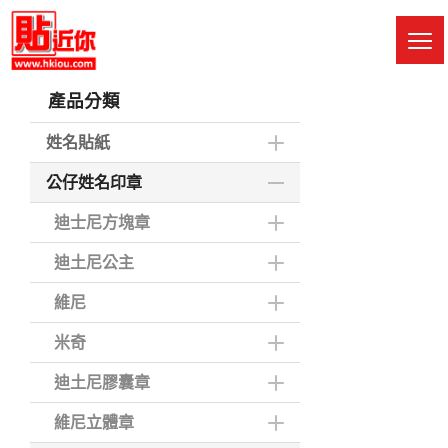
Skip
to
M
main
Sw
content
產品分類
姓名貼紙
公仔姓名印章
迪士尼方塊章
迪土尼公主
維尼
米奇
迪土尼膠囊章
維尼立體章