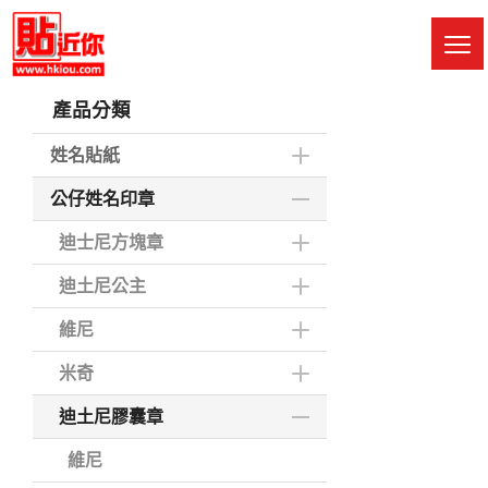
Skip
to
M
main
Sw
content
產品分類
姓名貼紙
公仔姓名印章
迪士尼方塊章
迪土尼公主
維尼
米奇
迪土尼膠囊章
維尼