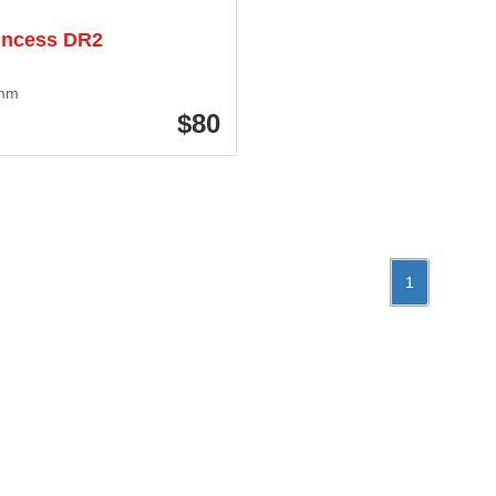
incess DR2
mm
80
1