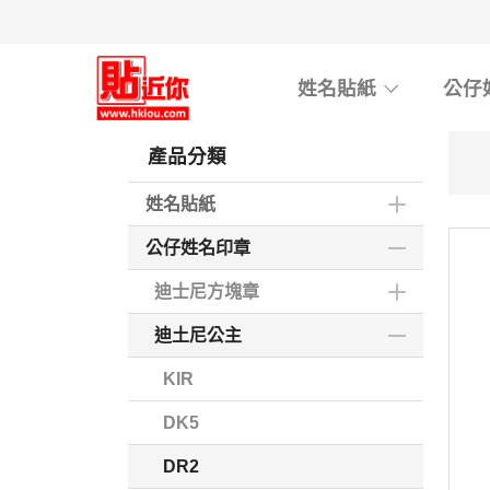
Skip
to
main
姓名貼紙
公仔
content
產品分類
姓名貼紙
公仔姓名印章
迪士尼方塊章
迪土尼公主
KIR
DK5
DR2