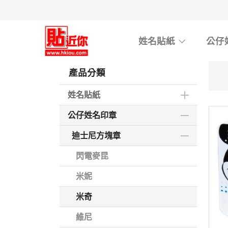
Skip
to
main
姓名貼紙
公仔
content
產品分類
姓名貼紙
公仔姓名印章
迪士尼方塊章
閃電麥昆
米妮
米奇
維尼