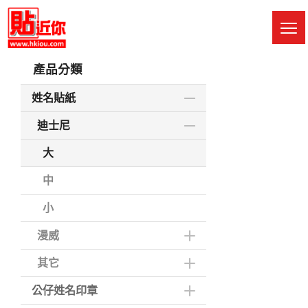
Skip
to
M
main
Sw
content
產品分類
姓名貼紙
迪士尼
大
中
小
漫威
其它
公仔姓名印章