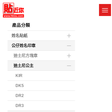
Skip
to
M
main
Sw
content
產品分類
姓名貼紙
公仔姓名印章
迪士尼方塊章
迪土尼公主
KIR
DK5
DR2
DR3