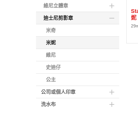
維尼立體章
S
妮
迪士尼剪影章
29
米奇
米妮
維尼
史迪仔
公主
公司或個人印章
洗水布