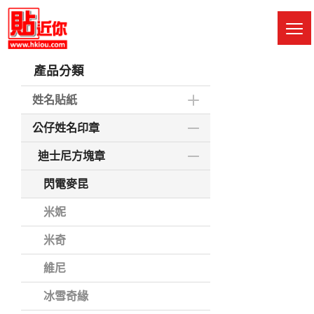
Skip
to
M
main
Sw
content
產品分類
姓名貼紙
公仔姓名印章
迪士尼方塊章
閃電麥昆
米妮
米奇
維尼
冰雪奇緣