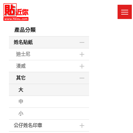
Skip
to
M
main
Sw
content
產品分類
姓名貼紙
迪士尼
漫威
其它
大
中
小
公仔姓名印章