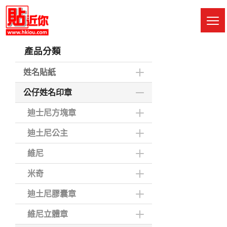
Skip
to
M
main
Sw
content
產品分類
姓名貼紙
公仔姓名印章
迪士尼方塊章
迪土尼公主
維尼
米奇
迪土尼膠囊章
維尼立體章