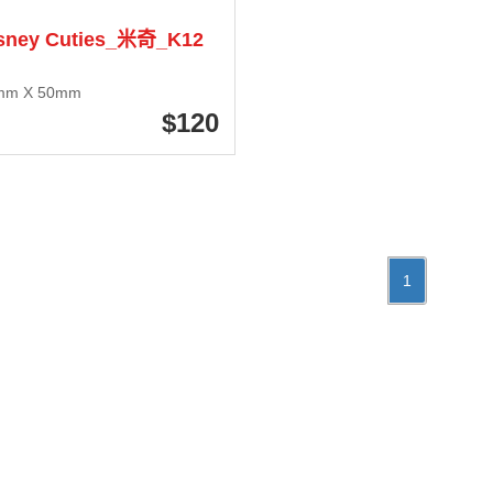
sney Cuties_米奇_K12
mm X 50mm
120
1